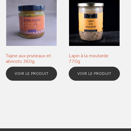
Tajine aux pruneaux et
Lapin à la moutarde
abricots 360g
770g
VOIR LE PRODUIT
VOIR LE PRODUIT