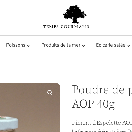
Poissons
Produits de la mer
Épicerie salée
Poudre de p
AOP 40g
Piment d'Espelette AOP
La fameuse épice du Pays B