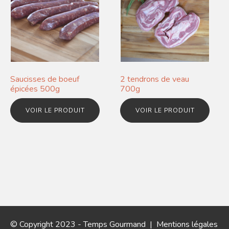
Saucisses de boeuf
2 tendrons de veau
épicées 500g
700g
VOIR LE PRODUIT
VOIR LE PRODUIT
© Copyright 2023 - Temps Gourmand |
Mentions légales