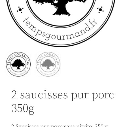
2 saucisses pur porc
350g
2 Saucisses pur porc sans nitrite, 350 g