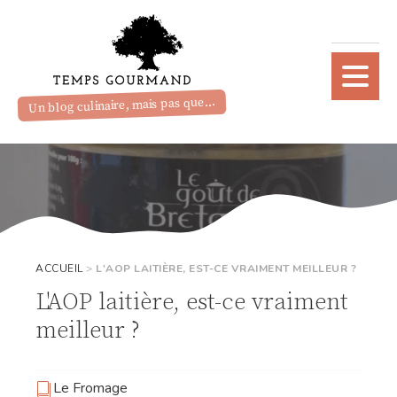
Un blog culinaire, mais pas que...
ACCUEIL
>
L'AOP LAITIÈRE, EST-CE VRAIMENT MEILLEUR ?
L'AOP laitière, est-ce vraiment
meilleur ?
Le Fromage