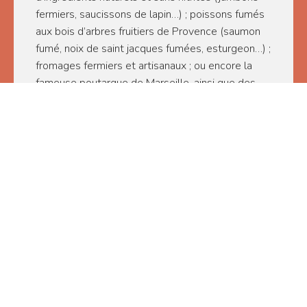
fermiers, saucissons de lapin…) ; poissons fumés
aux bois d’arbres fruitiers de Provence (saumon
fumé, noix de saint jacques fumées, esturgeon…) ;
fromages fermiers et artisanaux ; ou encore la
fameuse poutargue de Marseille, ainsi que des
plats préparés.
Retrouvez en quelques clics le meilleur de nos
régions. Avec Temps Gourmand, vous pouvez
acheter en ligne des produits artisanaux,
directement auprès des petits producteurs
régionaux. Notre objectif commun : faire de
bonnes recettes artisanales et les partager avec
vous, pour une alimentation plus savoureuse, plus
saine et plus respectueuse de l’environnement.