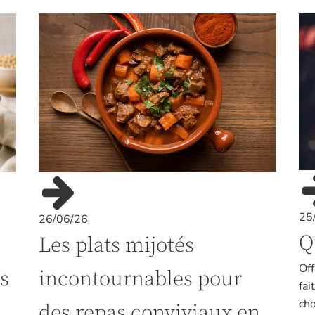
25
26/06/26
Q
Les plats mijotés
Off
incontournables pour
s
fai
cho
des repas conviviaux en