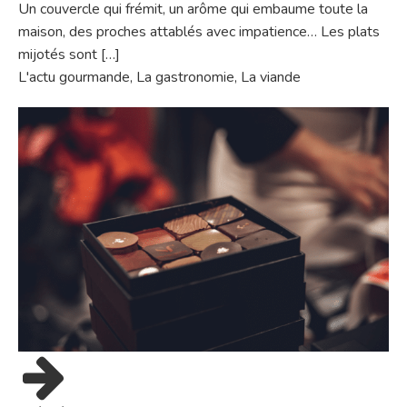
Un couvercle qui frémit, un arôme qui embaume toute la
maison, des proches attablés avec impatience… Les plats
mijotés sont […]
L'actu gourmande
,
La gastronomie
,
La viande