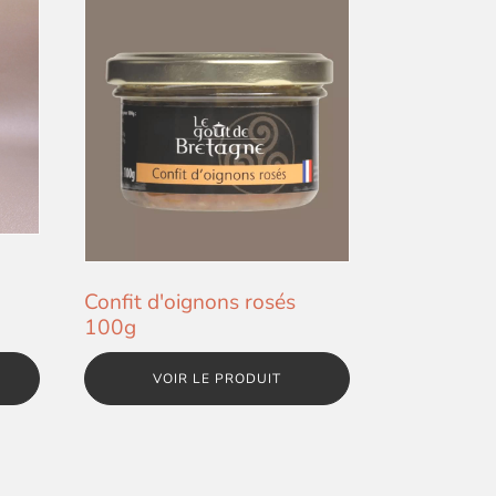
Confit d'oignons rosés
100g
VOIR LE PRODUIT