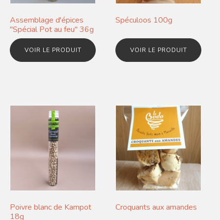
Assemblage d'épices
Spéculoos 100g
"Spécial Pot au feu" 36g
VOIR LE PRODUIT
VOIR LE PRODUIT
Poivre blanc de Kampot
Croquants aux amandes
18g