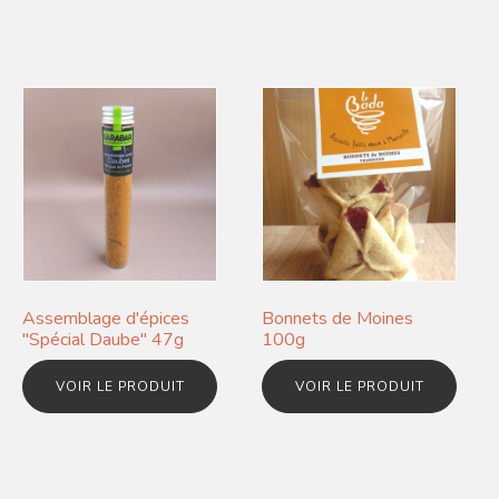
Assemblage d'épices
Bonnets de Moines
"Spécial Daube" 47g
100g
VOIR LE PRODUIT
VOIR LE PRODUIT