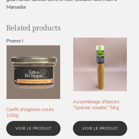
Marseille
Related products
Promo !
Assemblage d'épices
"Spécial volaille" 56g
Confit d'oignons rosés
100g
VOIR LE PRODUIT
VOIR LE PRODUIT