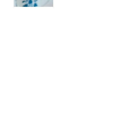
L'incroyable recette de la pastéis de nata
Lire l'article
« Précédent
1
2
© Copyright 2023 - Temps Gourmand |
Mentions légales
|
Politique de confidentialité