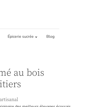
Épicerie sucrée
Blog
mé au bois
itiers
rtisanal
iginaire des meilleurs élevages écossais,