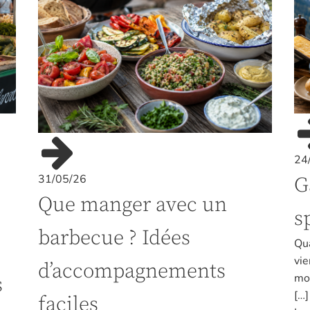
24
31/05/26
G
Que manger avec un
s
barbecue ? Idées
Qua
vie
d’accompagnements
mon
s
[…]
faciles