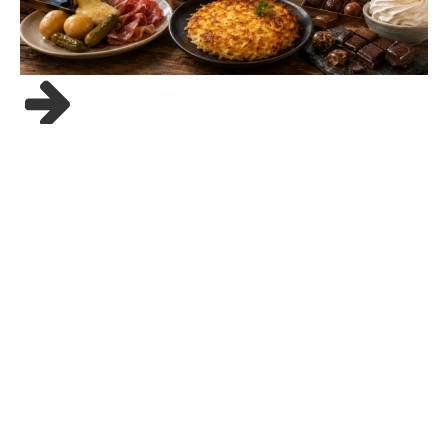
24/05/26
Gastronomie suisse :
spécialités à découvrir
Quand on pense à la Suisse, les images viennent vite :
montagnes, lacs, chalets, montres, chocolat et fromages
fondus. Mais […]
La gastronomie