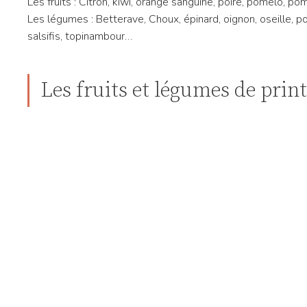
Les fruits : Citron, kiwi, orange sanguine, poire, pomelo, 
Les légumes : Betterave, Choux, épinard, oignon, oseille, p
salsifis, topinambour…
Les fruits et légumes de pri