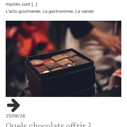
mijotés sont […]
L'actu gourmande
,
La gastronomie
,
La viande
25/06/26
Quels chocolats offrir ?