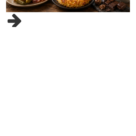
24/05/26
Gastronomie suisse :
spécialités à découvrir
Quand on pense à la Suisse, les images viennent vite :
montagnes, lacs, chalets, montres, chocolat et fromages
fondus. Mais […]
La gastronomie
© Copyright 2023 - Temps Gourmand |
Mentions légales