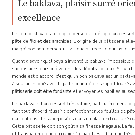
Le baklava, plaisir sucré orie
excellence
Le nom baklava est d'origine perse et il désigne
un
dessert
pâte de filo et des arachides
. L'origine de la pâtisserie el
malgré son nom persan, il n'y a que sa recette qui fasse l'u
Quant à savoir quel pays a inventé le baklava, impossible de
suppositions qui soulèveront des débats houleux. S'il y a b
monde est d'accord, c'est qu'un bon baklava est un baklava
à souhait, nappé avec la juste quantité de sirop et fourré a
pâtisserie doit être fondante
et envoyer les papilles au sep
Le baklava est
un dessert très raffiné
, particulièrement long 
faut tout d'abord réussir à confectionner les feuilles de p
qui sont ensuite superposées dans un plat rond ou carré o
Cette pâtisserie doit son goût à sa finesse inégalée. La feui
et transparente que du papier à cigarettes. Il faut une très 