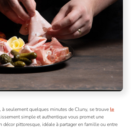
, à seulement quelques minutes de Cluny, se trouve
le
blissement simple et authentique vous promet une
 décor pittoresque, idéale à partager en famille ou entre