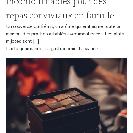
incontournables pour des
repas conviviaux en famille
Un couvercle qui frémit, un arôme qui embaume toute la
maison, des proches attablés avec impatience… Les plats
mijotés sont […]
L'actu gourmande
,
La gastronomie
,
La viande