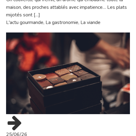
maison, des proches attablés avec impatience… Les plats
mijotés sont […]
L'actu gourmande
,
La gastronomie
,
La viande
25/06/26