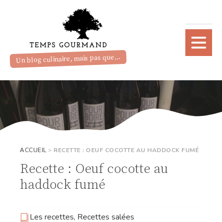
Un blog culinaire, mais pas que...
ACCUEIL
>
RECETTE : OEUF COCOTTE AU HADDOCK FUMÉ
Recette : Oeuf cocotte au
haddock fumé
Les recettes
,
Recettes salées