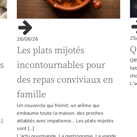
25
26/06/26
Q
Les plats mijotés
Off
incontournables pour
s
fai
cho
des repas conviviaux en
L'
famille
Un couvercle qui frémit, un arôme qui
embaume toute la maison, des proches
attablés avec impatience… Les plats mijotés
…]
sont […]
L'actu gourmande
,
La gastronomie
,
La viande