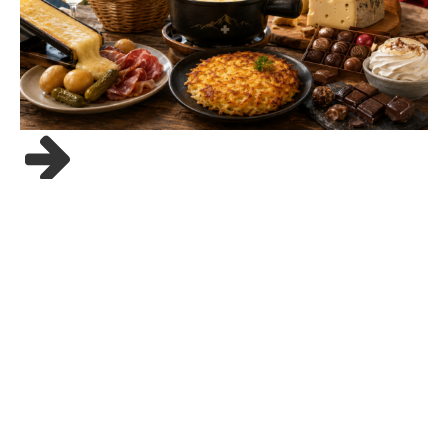
24/05/26
Gastronomie suisse :
spécialités à découvrir
Quand on pense à la Suisse, les images viennent vite :
montagnes, lacs, chalets, montres, chocolat et fromages
fondus. Mais […]
La gastronomie