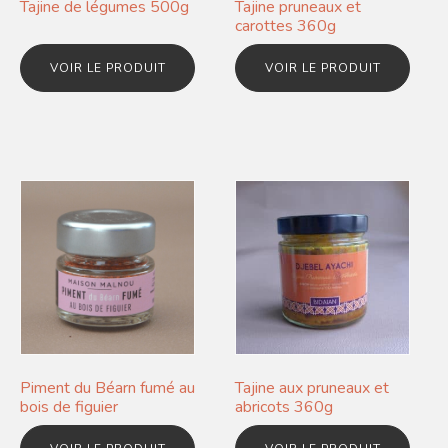
Tajine de légumes 500g
Tajine pruneaux et
carottes 360g
VOIR LE PRODUIT
VOIR LE PRODUIT
Piment du Béarn fumé au
Tajine aux pruneaux et
bois de figuier
abricots 360g