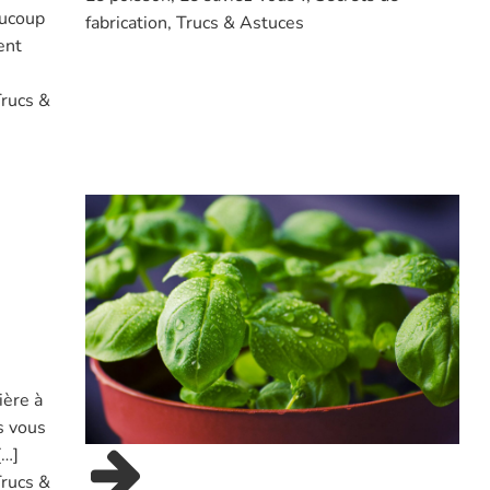
aucoup
fabrication
,
Trucs & Astuces
ent
rucs &
ière à
s vous
[…]
rucs &