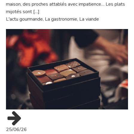
maison, des proches attablés avec impatience… Les plats
mijotés sont […]
L'actu gourmande
,
La gastronomie
,
La viande
25/06/26