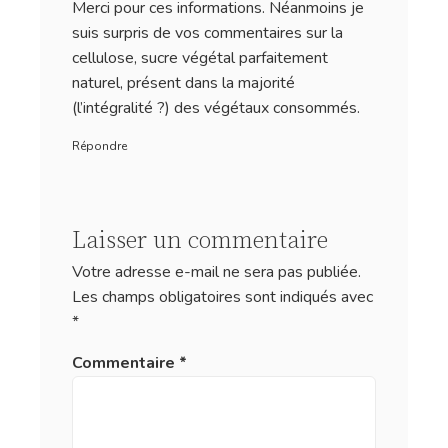
Lire l'article
L'incroyable recette de la pastéis de nata
Lire l'article
« Précédent
1
2