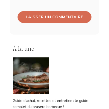
gastronomie. L’été touche doucement à sa fin, les
vendanges commencent […]
L'actu gourmande
,
Mise en avant
31/05/26
Que manger avec un barbecue
? Idées d’accompagnements
faciles
Quand on pense barbecue, on imagine souvent les