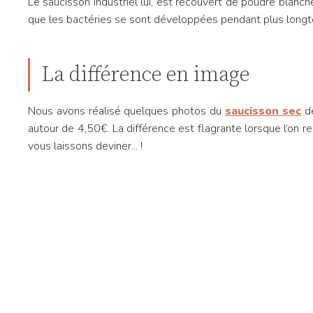
Le saucisson industriel lui, est recouvert de poudre blanche
que les bactéries se sont développées pendant plus long
La différence en image
Nous avons réalisé quelques photos du
saucisson sec
de
autour de 4,50€. La différence est flagrante lorsque l’on r
vous laissons deviner... !