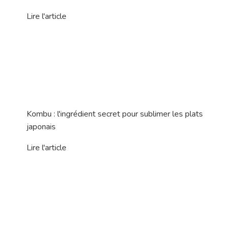
grillades en premier : saucisses, brochettes, côte de bœuf,
poulet mariné, poisson […]
La gastronomie
,
Mise en avant
24/05/26
Gastronomie suisse :
spécialités à découvrir
Quand on pense à la Suisse, les images viennent vite :
montagnes, lacs, chalets, montres, chocolat et fromages