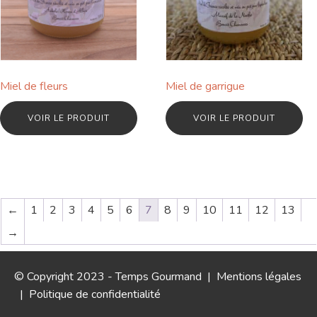
Miel de fleurs
Miel de garrigue
VOIR LE PRODUIT
VOIR LE PRODUIT
←
1
2
3
4
5
6
7
8
9
10
11
12
13
→
© Copyright 2023 - Temps Gourmand |
Mentions légales
|
Politique de confidentialité