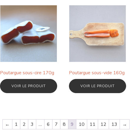
Poutargue sous-cire 170g
Poutargue sous-vide 160g
VOIR LE PRODUIT
VOIR LE PRODUIT
←
1
2
3
…
6
7
8
9
10
11
12
13
→