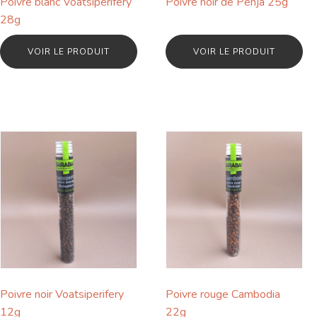
Poivre blanc Voatsiperifery
Poivre noir de Penja 25g
28g
VOIR LE PRODUIT
VOIR LE PRODUIT
Poivre noir Voatsiperifery
Poivre rouge Cambodia
12g
22g