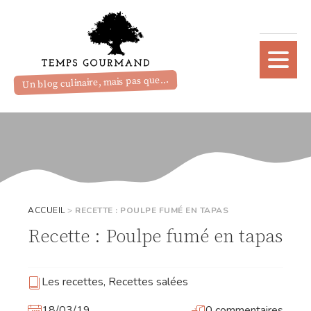
Un blog culinaire, mais pas que...
ACCUEIL
>
RECETTE : POULPE FUMÉ EN TAPAS
Recette : Poulpe fumé en tapas
Les recettes
,
Recettes salées
18/03/19
0 commentaires