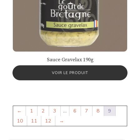
Sauce Gravelax 190g
VOIR LE PRODUIT
←
1
2
3
…
6
7
8
9
10
11
12
→