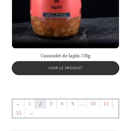
Cassoulet de lapin 770g
VOIR LE PRODUIT
←
1
2
3
4
5
…
10
11
12
→